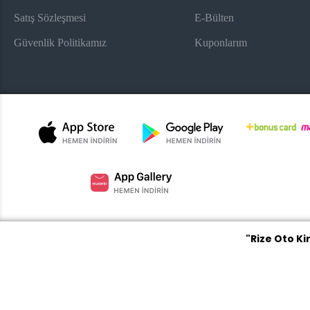
Satış Sözleşmesi
E-Bülten
Güvenlik Politikamız
Kuponlarım
"Rize Oto K