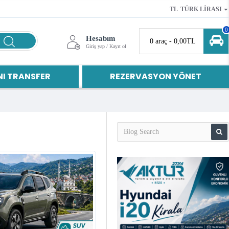
TL
TÜRK LIRASI
0
Hesabım
0 araç - 0,00TL
Giriş yap / Kayıt ol
I TRANSFER
REZERVASYON YÖNET