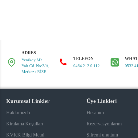
ADRES
TELEFON
WHAT
Yeniköy Mh.
Yalı Cd. No:2/A,
0464 212 0 112
0532 4
Merkez / RİZE
Kurumsal Linkler
Üye Linkleri
Hakkımızda
Hesabım
Kiralama Koşulları
Rezervasyonlarım
KVKK Bilgi Metni
Şifremi unuttum