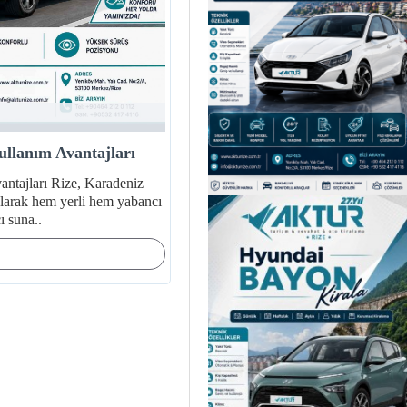
ullanım Avantajları
antajları Rize, Karadeniz
 olarak hem yerli hem yabancı
ı suna..