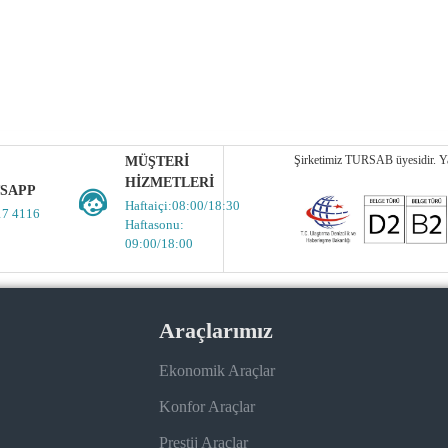
Şirketimiz TURSAB üyesidir. Yas
MÜŞTERI
HIZMETLERI
SAPP
Haftaiçi:08:00/18:30
17 4116
Haftasonu:
09:00/18:00
Araçlarımız
Ekonomik Araçlar
Konfor Araçlar
Prestij Araçlar