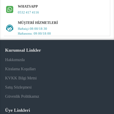
WHATSAPP
0532 417 4116
MÜŞTERI HIZMETLERI
Haftaiçi:08:00/18:30
Haftasonu: 09:00/18:00
Kurumsal Linkler
Hakkımızda
Kiralama Koşulları
KVKK Bilgi Metni
Satış Sözleşmesi
Güvenlik Politikamız
Üye Linkleri