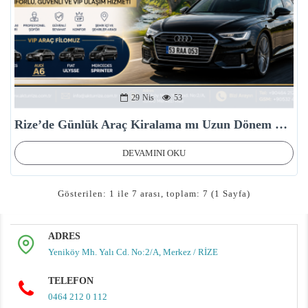
29
Nis
53
Rize’de Günlük Araç Kiralama mı Uzun Dönem Kiralama mı?
DEVAMINI OKU
Gösterilen: 1 ile 7 arası, toplam: 7 (1 Sayfa)
ADRES
Yeniköy Mh. Yalı Cd. No:2/A, Merkez / RİZE
TELEFON
0464 212 0 112