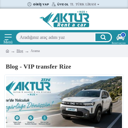
GIRIŞ YAP
ÜYE OL
TL
TÜRK LIRASI
0
Blog
Arama
Blog - VIP transfer Rize