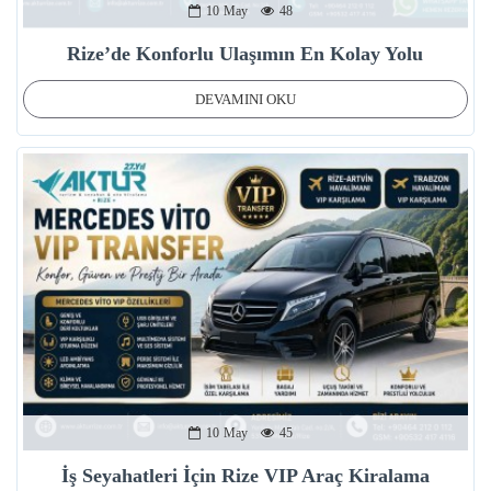
10
May
48
Rize’de Konforlu Ulaşımın En Kolay Yolu
DEVAMINI OKU
10
May
45
İş Seyahatleri İçin Rize VIP Araç Kiralama