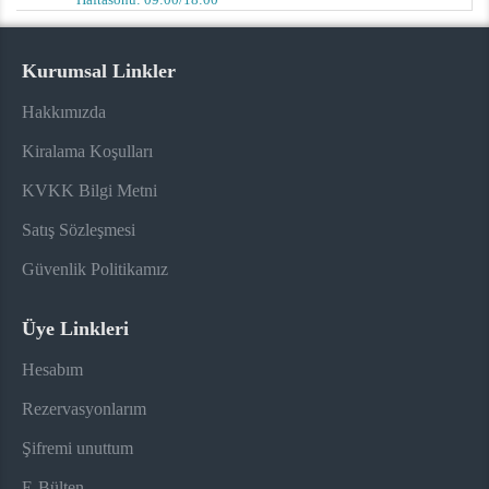
Kurumsal Linkler
Hakkımızda
Kiralama Koşulları
KVKK Bilgi Metni
Satış Sözleşmesi
Güvenlik Politikamız
Üye Linkleri
Hesabım
Rezervasyonlarım
Şifremi unuttum
E-Bülten