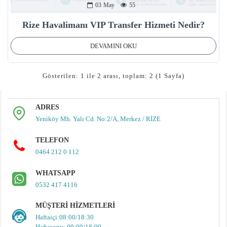
03
May
55
Rize Havalimanı VIP Transfer Hizmeti Nedir?
DEVAMINI OKU
Gösterilen: 1 ile 2 arası, toplam: 2 (1 Sayfa)
ADRES
Yeniköy Mh. Yalı Cd. No:2/A, Merkez / RİZE
TELEFON
0464 212 0 112
WHATSAPP
0532 417 4116
MÜŞTERI HIZMETLERI
Haftaiçi:08:00/18:30
Haftasonu: 09:00/18:00