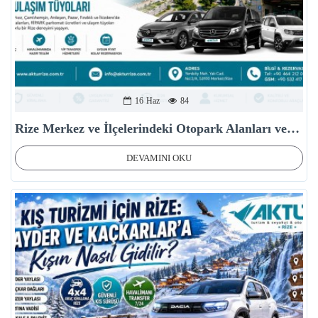
16
Haz
84
Rize Merkez ve İlçelerindeki Otopark Alanları ve Ulaşım Tüyoları
DEVAMINI OKU