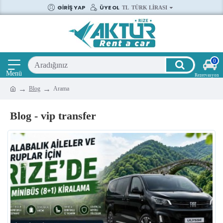
GIRIŞ YAP
ÜYE OL
TL
TÜRK LIRASI
0
Blog
Arama
Blog - vip transfer