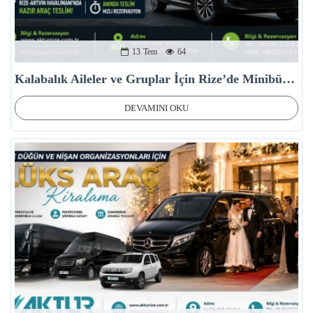
13
Tem
64
Kalabalık Aileler ve Gruplar İçin Rize’de Minibüs (8+1) Kiralama
DEVAMINI OKU