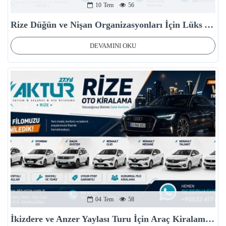
10
Tem
56
Rize Düğün ve Nişan Organizasyonları İçin Lüks Araç Kiralama
DEVAMINI OKU
04
Tem
58
İkizdere ve Anzer Yaylası Turu İçin Araç Kiralama Önerileri