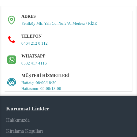
ADRES
Yeniköy Mh. Yalı Cd. No:2/A, Merkez / RİZE
TELEFON
0464 212 0 112
WHATSAPP
0532 417 4116
MÜŞTERI HIZMETLERI
Haftaiçi:08:00/18:30
Haftasonu: 09:00/18:00
Kurumsal Linkler
Hakkımızda
Kiralama Koşulları