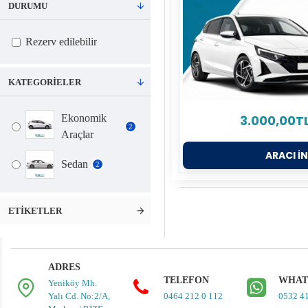
DURUMU
Rezerv edilebilir
KATEGORIELER
3.000,00T
Ekonomik
2
Araçlar
ARACI İ
Sedan
2
ETIKETLER
ADRES
TELEFON
WHAT
Yeniköy Mh.
Yalı Cd. No:2/A,
0464 212 0 112
0532 4