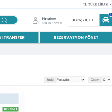
TL
TÜRK LIRASI
0
Hesabım
0 araç - 0,00TL
Giriş yap / Kayıt ol
I TRANSFER
REZERVASYON YÖNET
Sırala:
Göster:
BENZINLI