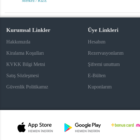
Merkez / RİZE
Kurumsal Linkler
Üye Linkleri
Hakkımızda
Hesabım
Kiralama Koşulları
Rezervasyonlarım
KVKK Bilgi Metni
Şifremi unuttum
Satış Sözleşmesi
E-Bülten
Güvenlik Politikamız
Kuponlarım