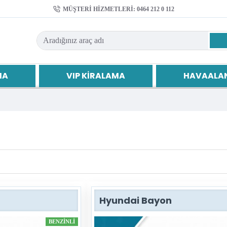
MÜŞTERI HIZMETLERI: 0464 212 0 112
MA
VIP KIRALAMA
HAVAALAN
Hyundai Bayon
BENZINLI