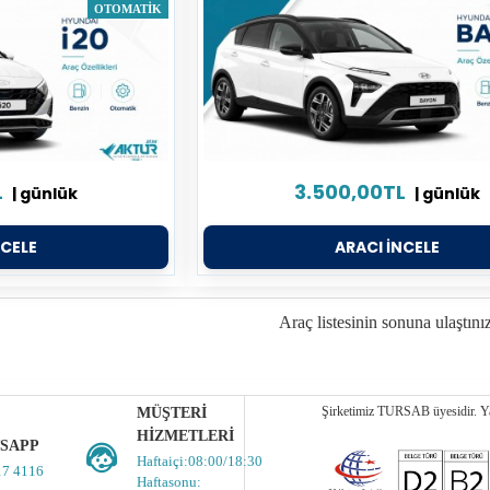
OTOMATIK
L
3.500,00TL
| günlük
| günlük
NCELE
ARACI İNCELE
Araç listesinin sonuna ulaştınız
Şirketimiz TURSAB üyesidir. Yas
MÜŞTERI
HIZMETLERI
SAPP
Haftaiçi:08:00/18:30
17 4116
Haftasonu: