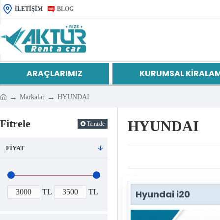
İLETIŞIM
BLOG
ARAÇLARIMIZ
KURUMSAL KIRALA
Markalar
HYUNDAI
Fitrele
HYUNDAI
Temizle
FIYAT
TL
TL
Hyundai i20