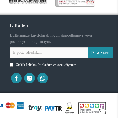
E-Bülten
Bültenimize kaydolarak hiçbir güncellemeyi veya
promosyonu kaçırmayın.
GÖNDER
Gizlilik Politikası
'ni okudum ve kabul ediyorum.