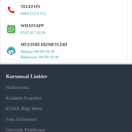
TELEFON
0464 212 0 112
WHATSAPP
0532 417 4116
MÜŞTERI HIZMETLERI
Haftaiçi:08:00/18:30
Haftasonu: 09:00/18:00
Kurumsal Linkler
Hakkımızda
Kiralama Koşulları
KVKK Bilgi Metni
Satış Sözleşmesi
Güvenlik Politikamız