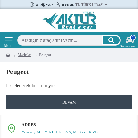
GIRIŞ YAP
ÜYE OL
TL
TÜRK LIRASI
0
Markalar
Peugeot
Peugeot
Listelenecek bir ürün yok
DEVAM
ADRES
Yeniköy Mh. Yalı Cd. No:2/A, Merkez / RİZE