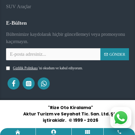
SUV Araçlar
E-Bülten
Bültenimize kaydolarak hiçbir güncellemeyi veya promosyonu
kaçırmayın.
GÖNDER
Gizlilik Politikası
'ni okudum ve kabul ediyorum.
"Rize Oto Kiralama"
Aktur Turizm ve Seyahat Tic. San. Ltd. Şti.
iştirakidir.
© 1999 - 2026