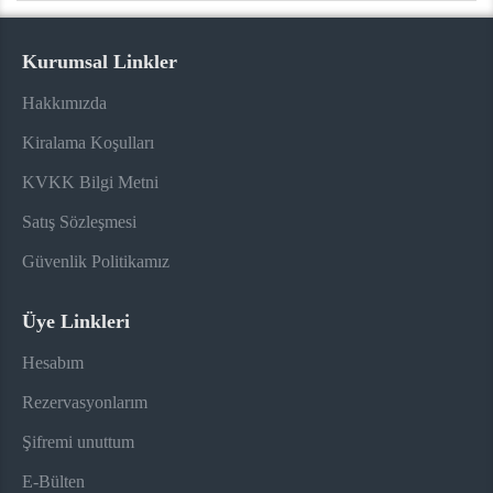
Kurumsal Linkler
Hakkımızda
Kiralama Koşulları
KVKK Bilgi Metni
Satış Sözleşmesi
Güvenlik Politikamız
Üye Linkleri
Hesabım
Rezervasyonlarım
Şifremi unuttum
E-Bülten