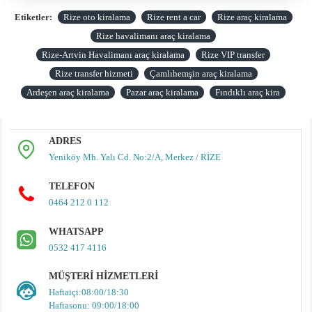
Etiketler:
Rize oto kiralama
Rize rent a car
Rize araç kiralama
Rize havalimanı araç kiralama
Rize-Artvin Havalimanı araç kiralama
Rize VIP transfer
Rize transfer hizmeti
Çamlıhemşin araç kiralama
Ardeşen araç kiralama
Pazar araç kiralama
Fındıklı araç kira
ADRES
Yeniköy Mh. Yalı Cd. No:2/A, Merkez / RİZE
TELEFON
0464 212 0 112
WHATSAPP
0532 417 4116
MÜŞTERI HIZMETLERI
Haftaiçi:08:00/18:30
Haftasonu: 09:00/18:00