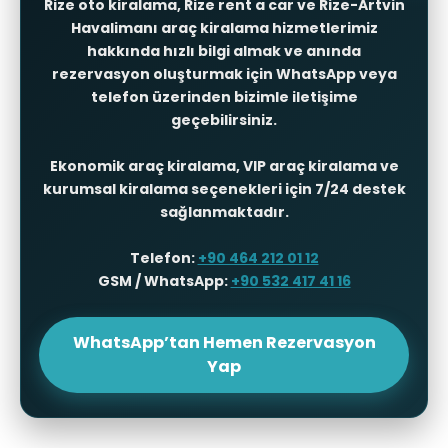
Rize oto kiralama
,
Rize rent a car
ve
Rize-Artvin
Havalimanı araç kiralama
hizmetlerimiz
hakkında hızlı bilgi almak ve anında
rezervasyon oluşturmak için WhatsApp veya
telefon üzerinden bizimle iletişime
geçebilirsiniz.
Ekonomik araç kiralama, VIP araç kiralama ve
kurumsal kiralama seçenekleri için 7/24 destek
sağlanmaktadır.
Telefon:
+90 464 212 01 12
GSM / WhatsApp:
+90 532 417 41 16
WhatsApp’tan Hemen Rezervasyon
Yap