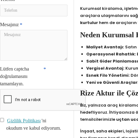
Kurumsal kiralama, işletm
araçlara ulaşmalarını sağ
kurtulur
hem de araçların y
Mesajınız
Neden Kurumsal 
Maliyet Avantajı:
Satın 
Operasyonel Rahatlık:
B
Sabit Gider Planlaması
Vergisel Avantaj:
Kurums
Lütfen captcha
Esnek Filo Yönetimi:
Dön
doğrulamasını
Yeni ve Güvenli Araçlar
tamamlayın.
Rize Aktur ile Çö
Biz, yalnızca araç kiralam
hedefliyoruz. İhtiyacınıza 
temsilcilerimizle
uçtan uc
Gizlilik Politikası
'ni
okudum ve kabul ediyorum.
İnşaat, saha ekipleri, lojis