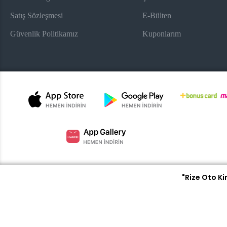
Satış Sözleşmesi
E-Bülten
Güvenlik Politikamız
Kuponlarım
"Rize Oto K