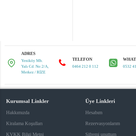
ADRES
TELEFON
WHAT
Yeniköy Mh.
Yalı Cd. No:2/A,
0464 212 0 112
0532 4
Merkez / RİZE
Kurumsal Linkler
Üye Linkleri
Hakkımızda
Hesabım
Kiralama Koşulları
Rezervasyonlarım
KVKK Bilgi Metni
Şifremi unuttum