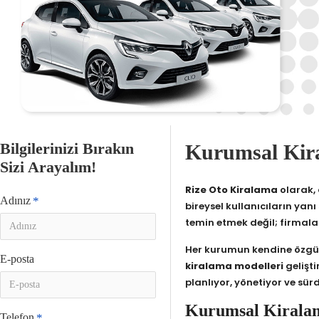
Bilgilerinizi Bırakın
Kurumsal Kira
Sizi Arayalım!
Rize Oto Kiralama
olarak,
Adınız
bireysel kullanıcıların yanı
temin etmek değil; firmal
Her kurumun kendine özgü i
E-posta
kiralama modelleri
gelişti
planlıyor, yönetiyor ve sür
Kurumsal Kirala
Telefon