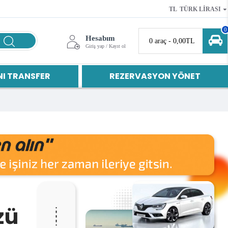
TL
TÜRK LIRASI
0
Hesabım
0 araç - 0,00TL
Giriş yap / Kayıt ol
I TRANSFER
REZERVASYON YÖNET