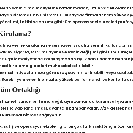
elerin satın alma maliyetine katlanmadan, uzun vadeli olarak i
layan sistematik bir hizmettir. Bu sayede firmalar hem
yüksek y
önetimi, takibi ve bakımı gibi tüm operasyonel süreçleri profesyo
Kiralama?
alma yerine kiralama ile sermayenizi daha verimli kullanabilirsi
akım, sigorta, MTV, muayene ve lastik değişimi gibi tüm süreçler
:
Sürpriz maliyetlerle karşılaşmadan aylık sabit ödeme avantajı
al kiralama giderleri muhasebeleştirilebilir.
emsel ihtiyaçlarınıza göre araç sayınızı artırabilir veya azaltabil
:
Sürekli yenilenen filomuzla, yüksek performanslı ve konforlu a
züm Ortaklığı
a hizmeti sunan bir firma değil, aynı zamanda
kurumsal çözüm o
özel filo yapılandırması, avantajlı kampanyalar, 7/24 destek hatt
a kurumsal hizmet
sağlıyoruz.
tik, satış ve operasyon ekipleri gibi birçok farklı sektör için özel