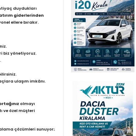
htiyaç duydukları
atırım giderlerinden
nel ellere bırakır.
niz.
i biz yönetiyoruz.
.
irsiniz.
raçlara ulaşım imkânı.
rtağınız
olmayı
ı ve özel müşteri
 kiralama çözümleri sunuyor;