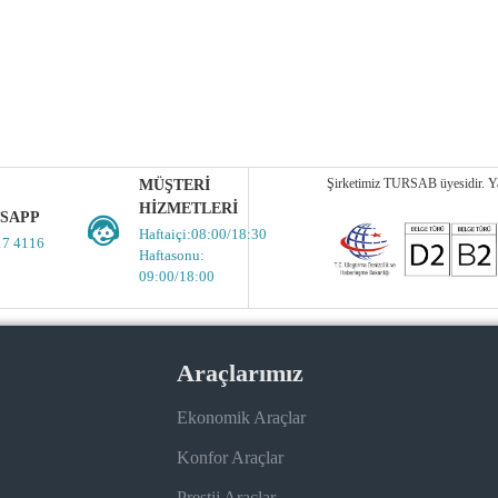
Şirketimiz TURSAB üyesidir. Yas
MÜŞTERI
HIZMETLERI
SAPP
Haftaiçi:08:00/18:30
17 4116
Haftasonu:
09:00/18:00
Araçlarımız
Ekonomik Araçlar
Konfor Araçlar
Prestij Araçlar