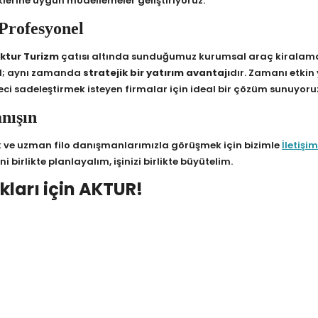
lerine uygun modellemeler geliştiriyoruz.
 Profesyonel
Aktur Turizm
çatısı altında sunduğumuz kurumsal araç kiralama
ğil; aynı zamanda
stratejik bir yatırım avantajı
dır. Zamanı etkin
i sadeleştirmek isteyen firmalar için ideal bir çözüm sunuyoru
nışın
k ve uzman filo danışmanlarımızla görüşmek için bizimle
İletişi
birlikte planlayalım, işinizi birlikte büyütelim.
ıkları için AKTUR!