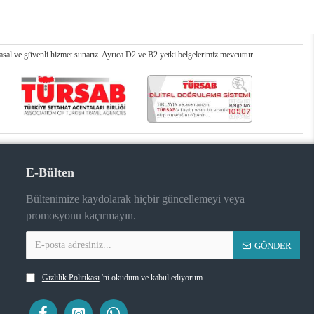
al ve güvenli hizmet sunarız. Ayrıca D2 ve B2 yetki belgelerimiz mevcuttur.
E-Bülten
Bültenimize kaydolarak hiçbir güncellemeyi veya
promosyonu kaçırmayın.
GÖNDER
Gizlilik Politikası
'ni okudum ve kabul ediyorum.