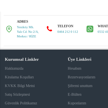
ADRES
TELEFON
WHAT
Yeniköy Mh.
Yalı Cd. No:2/A,
0464 212 0 112
0532 4
Merkez / RİZE
Kurumsal Linkler
Üye Linkleri
Hakkımızda
Hesabım
Kiralama Koşulları
Rezervasyonlarım
KVKK Bilgi Metni
Şifremi unuttum
Satış Sözleşmesi
E-Bülten
Güvenlik Politikamız
Kuponlarım