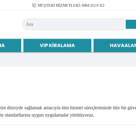
MÜŞTERI HIZMETLERI: 0464 212 0 112
MA
VIP KIRALAMA
HAVAALAN
üst düzeyde sağlamak amacıyla tüm hizmet süreçlerimizde titiz bir güven
ite standartlarına uygun uygulamalar yürütüyoruz.