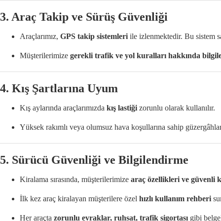
3.
Araç Takip ve Sürüş Güvenliği
Araçlarımız,
GPS takip sistemleri
ile izlenmektedir. Bu sistem sa
Müşterilerimize
gerekli trafik ve yol kuralları hakkında bilgi
4.
Kış Şartlarına Uyum
Kış aylarında araçlarımızda
kış lastiği
zorunlu olarak kullanılır.
Yüksek rakımlı veya olumsuz hava koşullarına sahip güzergâhl
5.
Sürücü Güvenliği ve Bilgilendirme
Kiralama sırasında, müşterilerimize
araç özellikleri ve güvenli k
İlk kez araç kiralayan müşterilere özel
hızlı kullanım rehberi
su
Her araçta
zorunlu evraklar, ruhsat, trafik sigortası
gibi belgel