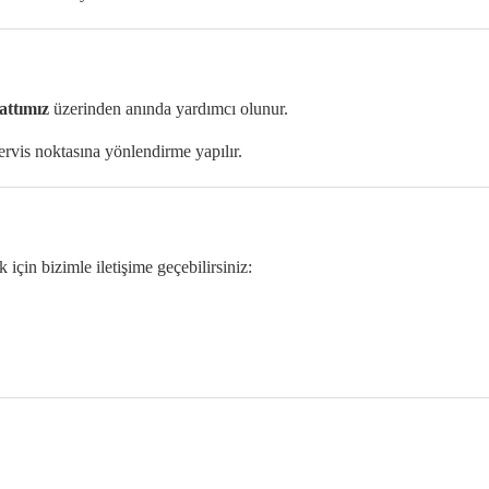
attımız
üzerinden anında yardımcı olunur.
ervis noktasına yönlendirme yapılır.
için bizimle iletişime geçebilirsiniz: