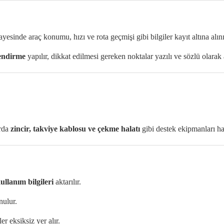
yesinde araç konumu, hızı ve rota geçmişi gibi bilgiler kayıt altına alını
lendirme
yapılır, dikkat edilmesi gereken noktalar yazılı ve sözlü olarak a
arda
zincir, takviye kablosu ve çekme halatı
gibi destek ekipmanları ha
ullanım bilgileri
aktarılır.
nulur.
er eksiksiz yer alır.