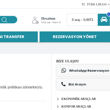
TL
TÜRK LIRASI
0
Hesabım
0 araç - 0,00TL
Giriş yap / Kayıt ol
I TRANSFER
REZERVASYON YÖNET
BIZE ULAŞIN!
WhatsApp Rezervasyon
Bizi Arayın
lik politikası izlemekteyiz.
EKONOMIK ARAÇLAR
KONFOR ARAÇLAR