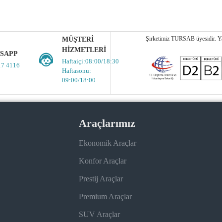
Şirketimiz TURSAB üyesidir. Yas
MÜŞTERI
HIZMETLERI
SAPP
Haftaiçi:08:00/18:30
17 4116
Haftasonu:
09:00/18:00
Araçlarımız
Ekonomik Araçlar
Konfor Araçlar
Prestij Araçlar
Premium Araçlar
SUV Araçlar