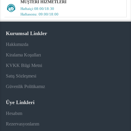
MÜŞTERI HIZMETLERI
Haftaiçi:08:00/18:30
Haftasonu: 09:00/18:00
Kurumsal Linkler
Hakkımızda
Kiralama Koşulları
KVKK Bilgi Metni
Satış Sözleşmesi
Güvenlik Politikamız
Üye Linkleri
Hesabım
Rezervasyonlarım