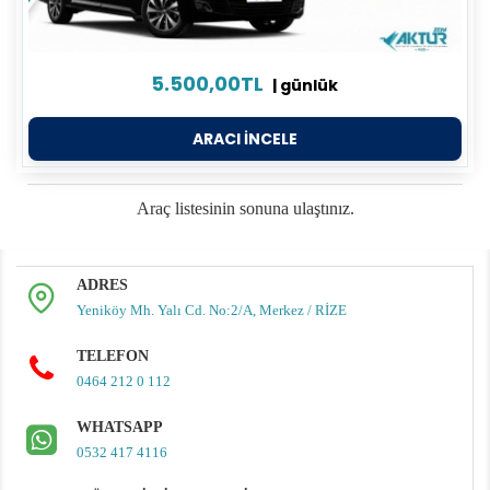
5.500,00TL
| günlük
ARACI İNCELE
Araç listesinin sonuna ulaştınız.
ADRES
Yeniköy Mh. Yalı Cd. No:2/A, Merkez / RİZE
TELEFON
0464 212 0 112
WHATSAPP
0532 417 4116