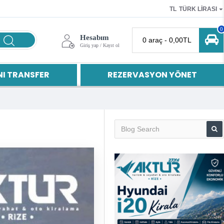
TL
TÜRK LIRASI
0
Hesabım
0 araç - 0,00TL
Giriş yap / Kayıt ol
I TRANSFER
REZERVASYON YÖNET