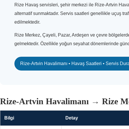
Rize Havaş servisleri, şehir merkezi ile Rize-Artvin Hav
alternatif sunmaktadır. Servis saatleri genellikle uçuş t
edilmektedir.
Rize Merkez, Çayeli, Pazar, Ardeşen ve çevre bölgelerde
gelmektedir. Özellikle yoğun seyahat dönemlerinde güncel
Rize-Artvin Havalimanı • Havaş Saatleri • Servis Dura
Rize-Artvin Havalimanı → Rize Mer
Bilgi
Detay