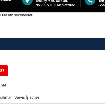
lu ulaşım seçenekleri.
487
.net
valimanı Servis İşletmesi