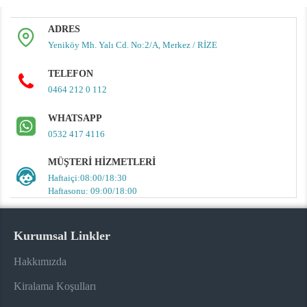
ADRES
Yeniköy Mh. Yalı Cd. No:2/A, Merkez / RİZE
TELEFON
0464 212 0 112
WHATSAPP
0532 417 4116
MÜŞTERI HIZMETLERI
Haftaiçi:08:00/18:30
Haftasonu: 09:00/18:00
Kurumsal Linkler
Hakkımızda
Kiralama Koşulları