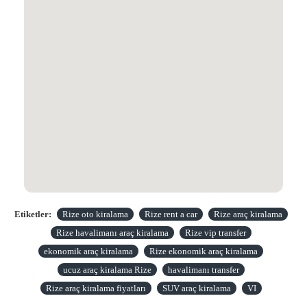
Etiketler:
Rize oto kiralama
Rize rent a car
Rize araç kiralama
Rize havalimanı araç kiralama
Rize vip transfer
ekonomik araç kiralama
Rize ekonomik araç kiralama
ucuz araç kiralama Rize
havalimanı transfer
Rize araç kiralama fiyatları
SUV araç kiralama
VI