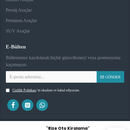
Prestij Araçlar
Premium Araçlar
SUV Araçlar
E-Bülten
Bültenimize kaydolarak hiçbir güncellemeyi veya promosyonu
kaçırmayın.
GÖNDER
Gizlilik Politikası
'ni okudum ve kabul ediyorum.
"Rize Oto Kiralama"