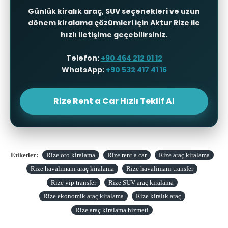
Günlük kiralık araç, SUV seçenekleri ve uzun
dönem kiralama çözümleri için Aktur Rize ile
hızlı iletişime geçebilirsiniz.
Telefon:
+90 464 212 01 12
WhatsApp:
+90 532 417 41 16
Rize Rent a Car Hızlı Teklif Al
Etiketler:
Rize oto kiralama
Rize rent a car
Rize araç kiralama
Rize havalimanı araç kiralama
Rize havalimanı transfer
Rize vip transfer
Rize SUV araç kiralama
Rize ekonomik araç kiralama
Rize kiralık araç
Rize araç kiralama hizmeti