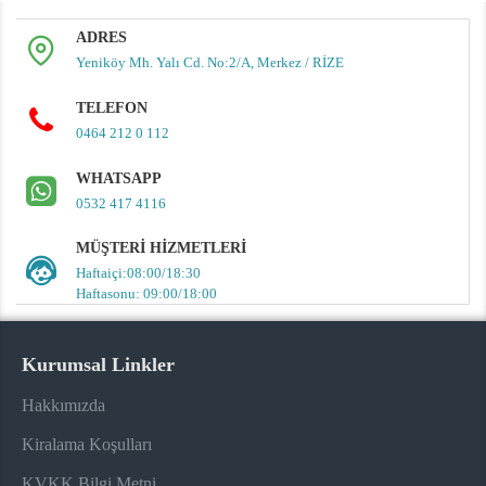
ADRES
Yeniköy Mh. Yalı Cd. No:2/A, Merkez / RİZE
TELEFON
0464 212 0 112
WHATSAPP
0532 417 4116
MÜŞTERI HIZMETLERI
Haftaiçi:08:00/18:30
Haftasonu: 09:00/18:00
Kurumsal Linkler
Hakkımızda
Kiralama Koşulları
KVKK Bilgi Metni