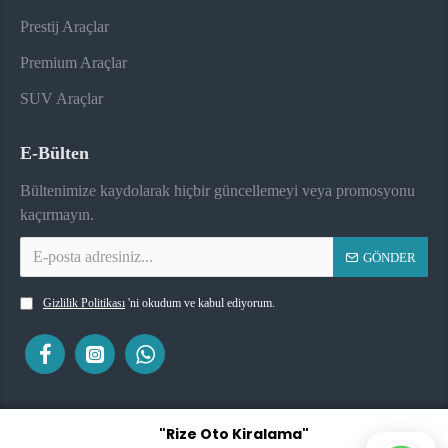
Prestij Araçlar
Premium Araçlar
SUV Araçlar
E-Bülten
Bültenimize kaydolarak hiçbir güncellemeyi veya promosyonu
kaçırmayın.
GÖNDER
Gizlilik Politikası
'ni okudum ve kabul ediyorum.
"Rize Oto Kiralama"