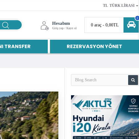
TL
TÜRK LIRASI
0
Hesabım
0 araç - 0,00TL
Giriş yap / Kayıt ol
I TRANSFER
REZERVASYON YÖNET