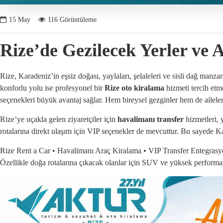
15
May
116 Görüntüleme
Rize’de Gezilecek Yerler ve 
Rize, Karadeniz’in eşsiz doğası, yaylaları, şelaleleri ve sisli dağ manz
konforlu yolu ise profesyonel bir
Rize oto kiralama
hizmeti tercih etme
seçenekleri büyük avantaj sağlar. Hem bireysel gezginler hem de ailele
Rize’ye uçakla gelen ziyaretçiler için
havalimanı transfer
hizmetleri, 
rotalarına direkt ulaşım için VIP seçenekler de mevcuttur. Bu sayede Ka
Rize Rent a Car • Havalimanı Araç Kiralama • VIP Transfer Entegrasyon
Özellikle doğa rotalarına çıkacak olanlar için SUV ve yüksek performan