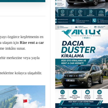
rafyayı özgürce keşfetmenin en
ra ulaşım için
Rize rent a car
rme imkânı sunar.
şehir merkezine veya yayla
klerine kolayca ulaşabilir.