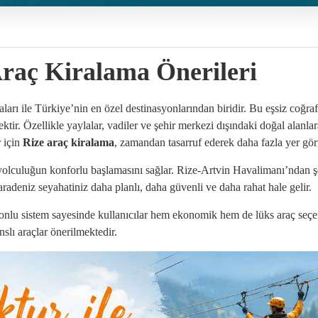
Araç Kiralama Önerileri
araları ile Türkiye’nin en özel destinasyonlarından biridir. Bu eşsiz coğ
ktir. Özellikle yaylalar, vadiler ve şehir merkezi dışındaki doğal alanla
r için
Rize araç kiralama
, zamandan tasarruf ederek daha fazla yer gö
yolculuğun konforlu başlamasını sağlar. Rize-Artvin Havalimanı’ndan 
radeniz seyahatiniz daha planlı, daha güvenli ve daha rahat hale gelir.
lu sistem sayesinde kullanıcılar hem ekonomik hem de lüks araç seçene
slı araçlar önerilmektedir.