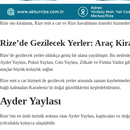
Rize oto kiralama, Rize rent a car ve Rize havalimanı transfer hizmetle
Rize’de Gezilecek Yerler: Araç Ki
Rize’de gezilecek yerler oldukça geniş bir alana yayılmıştır. Bu nedenl
Ayder Yaylası, Pokut Yaylası, Gito Yaylası, Zilkale ve Fırtına Vadisi gibi
araçlar büyük kolaylık sağlar.
Rize rent a car hizmeti ile gezilecek yerler arasında zaman kaybetmeden ö
bağlı kalmadan Karadeniz’in doğal güzelliklerini keşfedebilirsiniz.
Ayder Yaylası
Rize’nin en ünlü turistik noktası olan Ayder Yaylası, kaplıcaları ve doğa
yolculukla kolayca ulaşılabilir.