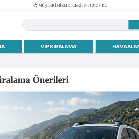
MÜŞTERI HIZMETLERI: 0464 212 0 112
MA
VIP KIRALAMA
HAVAALAN
iralama Önerileri