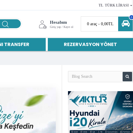
TL
TÜRK LIRASI
0
Hesabım
0 araç - 0,00TL
Giriş yap / Kayıt ol
I TRANSFER
REZERVASYON YÖNET