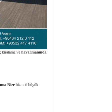
aç kiralama ve
havalimanında
lama Rize
hizmeti büyük