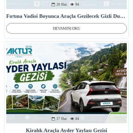
20
Haz
94
Fırtına Vadisi Boyunca Araçla Gezilecek Gizli Duraklar
DEVAMINI OKU
17
Haz
84
Kiralık Araçla Ayder Yaylası Gezisi