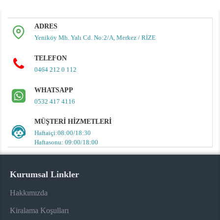
ADRES
Yeniköy Mh. Yalı Cd. No:2/A, Merkez / RİZE
TELEFON
0464 212 0 112
WHATSAPP
0532 417 4116
MÜŞTERI HIZMETLERI
Haftaiçi:08:00/18:30
Haftasonu: 09:00/18:00
Kurumsal Linkler
Hakkımızda
Kiralama Koşulları