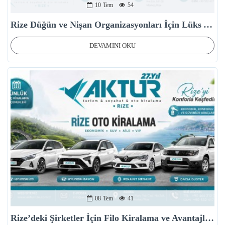
10
Tem
54
Rize Düğün ve Nişan Organizasyonları İçin Lüks Araç Kiralama
DEVAMINI OKU
08
Tem
41
Rize’deki Şirketler İçin Filo Kiralama ve Avantajları