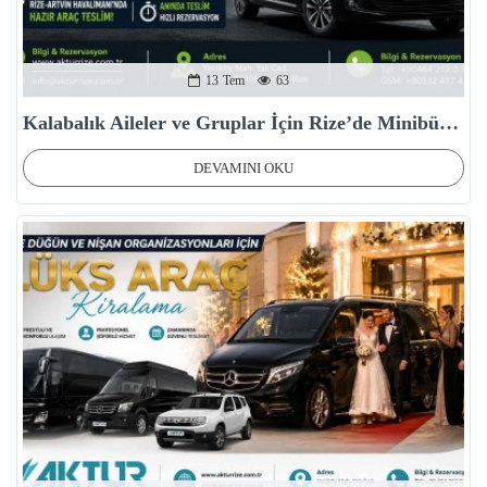
13
Tem
63
Kalabalık Aileler ve Gruplar İçin Rize’de Minibüs (8+1) Kiralama
DEVAMINI OKU