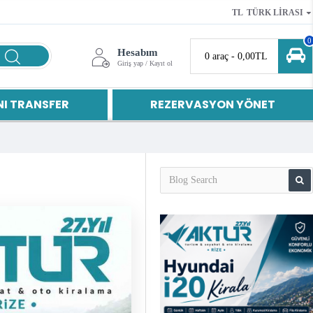
TL
TÜRK LIRASI
0
Hesabım
0 araç - 0,00TL
Giriş yap / Kayıt ol
I TRANSFER
REZERVASYON YÖNET