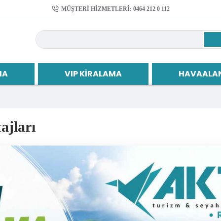
MÜŞTERI HIZMETLERI: 0464 212 0 112
MA
VIP KIRALAMA
HAVAALAN
jları