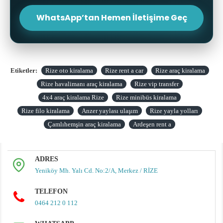
WhatsApp’tan Hemen İletişime Geç
Etiketler:
Rize oto kiralama
Rize rent a car
Rize araç kiralama
Rize havalimanı araç kiralama
Rize vip transfer
4x4 araç kiralama Rize
Rize minibüs kiralama
Rize filo kiralama
Anzer yaylası ulaşım
Rize yayla yolları
Çamlıhemşin araç kiralama
Ardeşen rent a
ADRES
Yeniköy Mh. Yalı Cd. No:2/A, Merkez / RİZE
TELEFON
0464 212 0 112