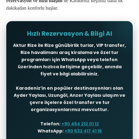
rezervasyon ve hızlı ulaşım
ile Karadeniz keşfiniz daha ilk
dakikadan konforlu başlar.
Hızlı Rezervasyon & Bilgi Al
Aktur Rize ile
Rize günübirlik turlar
,
VIP transfer
,
Rize havalimanı araç kiralama
ve özel tur
programları için WhatsApp veya telefon
üzerinden hızlıca iletişime geçebilir, anında
fiyat ve bilgi alabilirsiniz.
Karadeniz’in en popüler destinasyonları olan
Ayder Yaylası
,
Uzungöl
,
Anzer Yaylası ulaşım
ve
çevre ilçelere özel transfer ve tur
organizasyonlarımız mevcuttur.
Telefon:
+90 464 212 01 12
WhatsApp:
+90 532 417 41 16