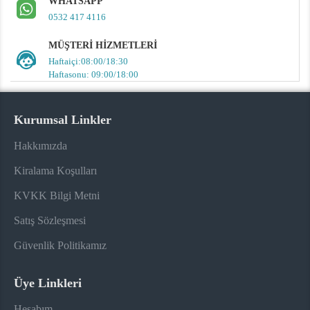
WHATSAPP
0532 417 4116
MÜŞTERI HIZMETLERI
Haftaiçi:08:00/18:30
Haftasonu: 09:00/18:00
Kurumsal Linkler
Hakkımızda
Kiralama Koşulları
KVKK Bilgi Metni
Satış Sözleşmesi
Güvenlik Politikamız
Üye Linkleri
Hesabım